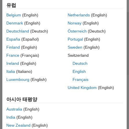
유럽
Belgium
(English)
Netherlands
(English)
신뢰 센터
등록 상표
개인정보 취급방침
불법 복제 방지
Denmark
(English)
Norway
(English)
애플리케이션 상태
문의하기
Deutschland
(Deutsch)
Österreich
(Deutsch)
© 1994-2026 The MathWorks, Inc.
España
(Español)
Portugal
(English)
Finland
(English)
Sweden
(English)
웹사이트 
France
(Français)
Switzerland
한국
Ireland
(English)
Deutsch
Italia
(Italiano)
English
Luxembourg
(English)
Français
United Kingdom
(English)
아시아 태평양
Australia
(English)
India
(English)
New Zealand
(English)