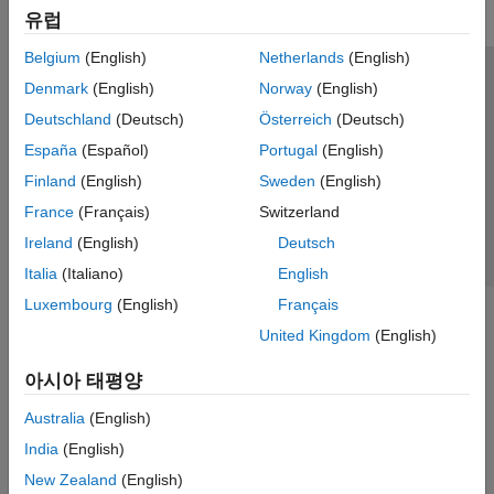
유럽
Belgium
(English)
Netherlands
(English)
신뢰 센터
등록 상표
개인정보 취급방침
불법 복제 방지
Denmark
(English)
Norway
(English)
애플리케이션 상태
문의하기
Deutschland
(Deutsch)
Österreich
(Deutsch)
© 1994-2026 The MathWorks, Inc.
España
(Español)
Portugal
(English)
Finland
(English)
Sweden
(English)
웹사이트 
France
(Français)
Switzerland
한국
Ireland
(English)
Deutsch
Italia
(Italiano)
English
Luxembourg
(English)
Français
United Kingdom
(English)
아시아 태평양
Australia
(English)
India
(English)
New Zealand
(English)