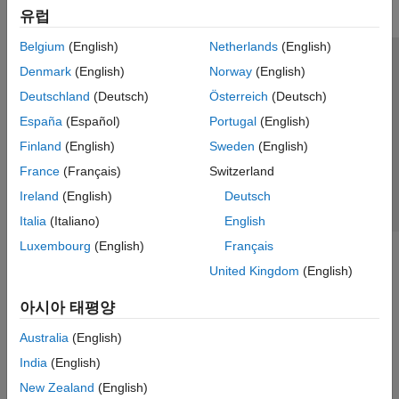
유럽
Belgium
(English)
Netherlands
(English)
신뢰 센터
등록 상표
개인정보 취급방침
불법 복제 방지
Denmark
(English)
Norway
(English)
애플리케이션 상태
문의하기
Deutschland
(Deutsch)
Österreich
(Deutsch)
© 1994-2026 The MathWorks, Inc.
España
(Español)
Portugal
(English)
Finland
(English)
Sweden
(English)
웹사이트 
France
(Français)
Switzerland
한국
Ireland
(English)
Deutsch
Italia
(Italiano)
English
Luxembourg
(English)
Français
United Kingdom
(English)
아시아 태평양
Australia
(English)
India
(English)
New Zealand
(English)