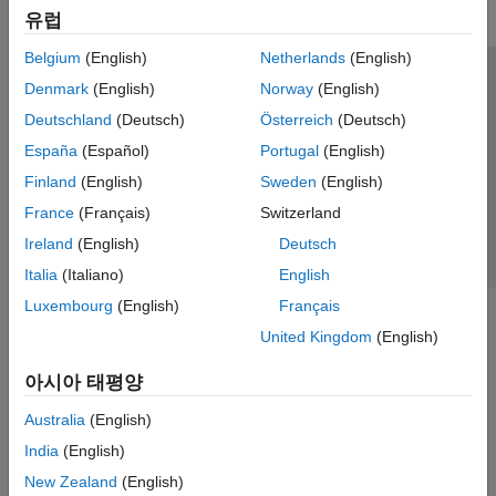
유럽
Belgium
(English)
Netherlands
(English)
신뢰 센터
등록 상표
개인정보 취급방침
불법 복제 방지
Denmark
(English)
Norway
(English)
애플리케이션 상태
문의하기
Deutschland
(Deutsch)
Österreich
(Deutsch)
© 1994-2026 The MathWorks, Inc.
España
(Español)
Portugal
(English)
Finland
(English)
Sweden
(English)
웹사이트 
France
(Français)
Switzerland
한국
Ireland
(English)
Deutsch
Italia
(Italiano)
English
Luxembourg
(English)
Français
United Kingdom
(English)
아시아 태평양
Australia
(English)
India
(English)
New Zealand
(English)