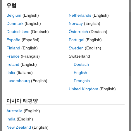
유럽
Belgium
(English)
Netherlands
(English)
신뢰 센터
등록 상표
개인정보 취급방침
불법 복제 방지
Denmark
(English)
Norway
(English)
애플리케이션 상태
문의하기
Deutschland
(Deutsch)
Österreich
(Deutsch)
© 1994-2026 The MathWorks, Inc.
España
(Español)
Portugal
(English)
Finland
(English)
Sweden
(English)
웹사이트 
France
(Français)
Switzerland
한국
Ireland
(English)
Deutsch
Italia
(Italiano)
English
Luxembourg
(English)
Français
United Kingdom
(English)
아시아 태평양
Australia
(English)
India
(English)
New Zealand
(English)