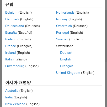
유럽
Belgium
(English)
Netherlands
(English)
신뢰 센터
등록 상표
개인정보 취급방침
불법 복제 방지
Denmark
(English)
Norway
(English)
애플리케이션 상태
문의하기
Deutschland
(Deutsch)
Österreich
(Deutsch)
© 1994-2026 The MathWorks, Inc.
España
(Español)
Portugal
(English)
Finland
(English)
Sweden
(English)
웹사이트 
France
(Français)
Switzerland
한국
Ireland
(English)
Deutsch
Italia
(Italiano)
English
Luxembourg
(English)
Français
United Kingdom
(English)
아시아 태평양
Australia
(English)
India
(English)
New Zealand
(English)