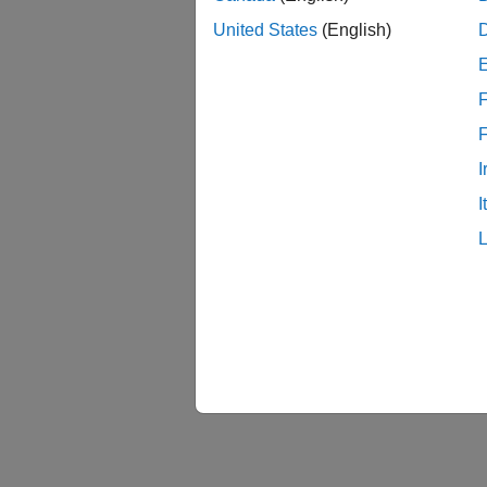
United States
(English)
F
I
I