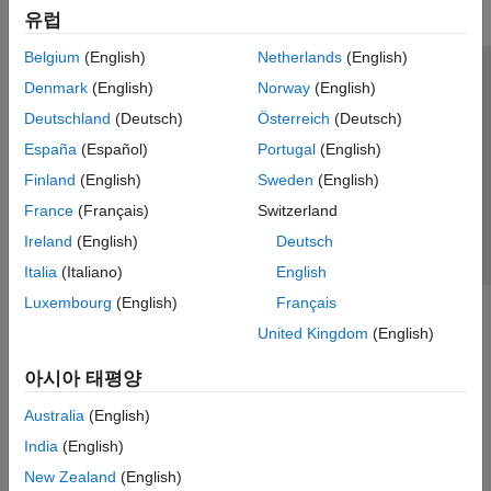
유럽
Belgium
(English)
Netherlands
(English)
신뢰 센터
등록 상표
개인정보 취급방침
불법 복제 방지
Denmark
(English)
Norway
(English)
애플리케이션 상태
문의하기
Deutschland
(Deutsch)
Österreich
(Deutsch)
© 1994-2026 The MathWorks, Inc.
España
(Español)
Portugal
(English)
Finland
(English)
Sweden
(English)
웹사이트 
France
(Français)
Switzerland
한국
Ireland
(English)
Deutsch
Italia
(Italiano)
English
Luxembourg
(English)
Français
United Kingdom
(English)
아시아 태평양
Australia
(English)
India
(English)
New Zealand
(English)