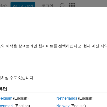
학습
로그인
MATLAB 받기
예제
함수
블록
앱
비디오
Answers
트와 혜택을 살펴보려면 웹사이트를 선택하십시오. 현재 계신 지
이 페이지가 얼마나 도움이 되었
하실 수도 있습니다.
유럽
Belgium
(English)
Netherlands
(English)
Denmark
(English)
Norway
(English)