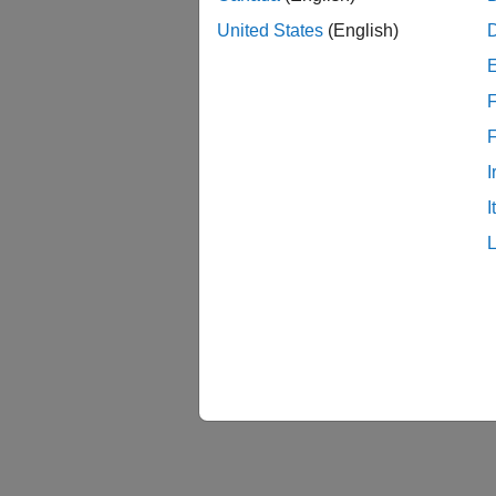
United States
(English)
F
I
I