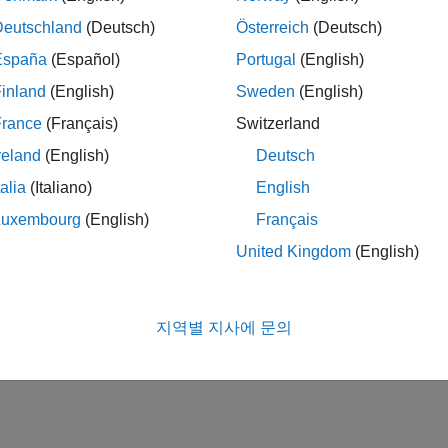
Deutschland
(Deutsch)
Österreich
(Deutsch)
España
(Español)
Portugal
(English)
inland
(English)
Sweden
(English)
France
(Français)
Switzerland
reland
(English)
Deutsch
talia
(Italiano)
English
Luxembourg
(English)
Français
United Kingdom
(English)
지역별 지사에 문의