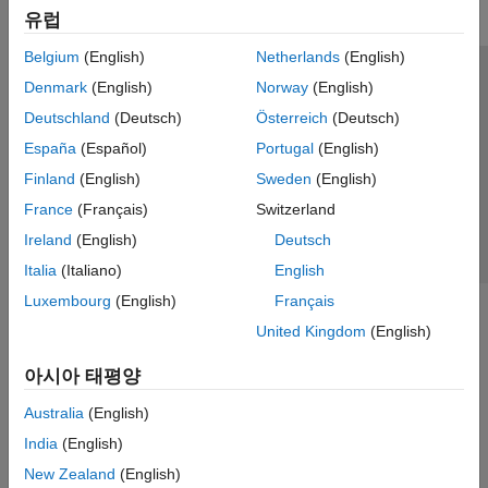
유럽
Belgium
(English)
Netherlands
(English)
신뢰 센터
등록 상표
개인정보 취급방침
불법 복제 방지
Denmark
(English)
Norway
(English)
애플리케이션 상태
문의하기
Deutschland
(Deutsch)
Österreich
(Deutsch)
© 1994-2026 The MathWorks, Inc.
España
(Español)
Portugal
(English)
Finland
(English)
Sweden
(English)
웹사이트 
France
(Français)
Switzerland
한국
Ireland
(English)
Deutsch
Italia
(Italiano)
English
Luxembourg
(English)
Français
United Kingdom
(English)
아시아 태평양
Australia
(English)
India
(English)
New Zealand
(English)