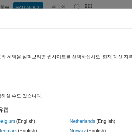
학습
로그인
MATLAB 받기
예제
함수
블록
앱
비디오
Answers
트와 혜택을 살펴보려면 웹사이트를 선택하십시오. 현재 계신 지
이 페이지가 얼마나 도움이 되었
하실 수도 있습니다.
유럽
Belgium
(English)
Netherlands
(English)
Denmark
(English)
Norway
(English)