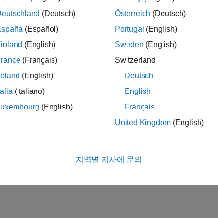
Deutschland
(Deutsch)
Österreich
(Deutsch)
España
(Español)
Portugal
(English)
inland
(English)
Sweden
(English)
France
(Français)
Switzerland
reland
(English)
Deutsch
talia
(Italiano)
English
Luxembourg
(English)
Français
United Kingdom
(English)
지역별 지사에 문의