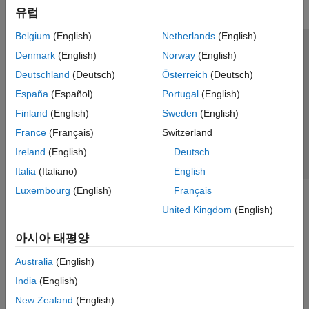
유럽
실시간 시뮬레이션
Simscape Fluids
Belgium
(English)
Netherlands
(English)
Simscape Multibody
신뢰 센터
등록 상표
개인정보 취급방침
불법 복제 방지
Denmark
(English)
Norway
(English)
애플리케이션 상태
문의하기
Deutschland
(Deutsch)
Österreich
(Deutsch)
© 1994-2026 The MathWorks, Inc.
España
(Español)
Portugal
(English)
Finland
(English)
Sweden
(English)
웹사이트 
France
(Français)
Switzerland
한국
Ireland
(English)
Deutsch
Italia
(Italiano)
English
Luxembourg
(English)
Français
United Kingdom
(English)
아시아 태평양
Australia
(English)
India
(English)
New Zealand
(English)