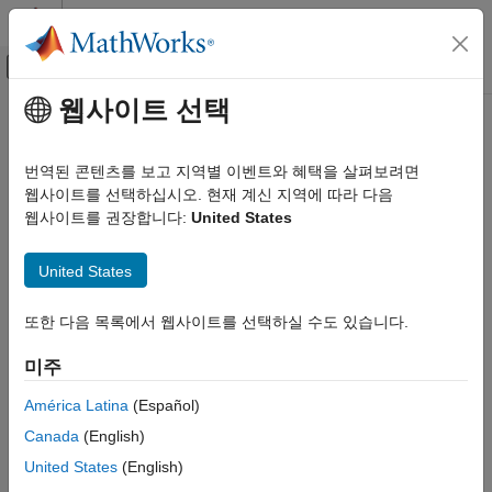
콘텐츠로 바로 가기
MATLAB 도움말 센터
오프캔버스 탐색 메뉴 토글
주요 콘텐츠
웹사이트 선택
문서 홈
물리 모델링
번역된 콘텐츠를 보고 지역별 이벤트와 혜택을 살펴보려면
카테고리
웹사이트를 선택하십시오. 현재 계신 지역에 따라 다음
웹사이트를 권장합니다:
United States
Simscape
이 페이지가 얼마나 도움이 되었습니까?
Simscape Battery
United States
Simscape Driveline
Simscape Electrical
또한 다음 목록에서 웹사이트를 선택하실 수도 있습니다.
Simscape Electrical 시작하기
미주
응용 분야
América Latina
(Español)
모델링 및 시뮬레이션 기본 사항
Electrical 블록 라이브러리
Canada
(English)
제어
United States
(English)
시뮬레이션 및 분석