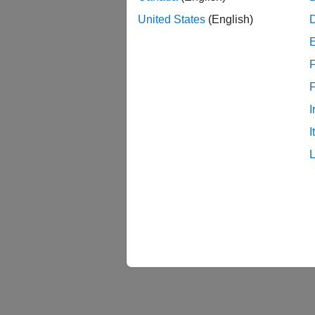
United States
(English)
F
I
I