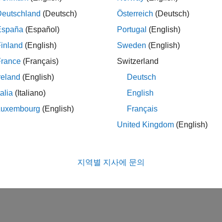
Deutschland
(Deutsch)
Österreich
(Deutsch)
España
(Español)
Portugal
(English)
inland
(English)
Sweden
(English)
France
(Français)
Switzerland
reland
(English)
Deutsch
talia
(Italiano)
English
Luxembourg
(English)
Français
United Kingdom
(English)
지역별 지사에 문의