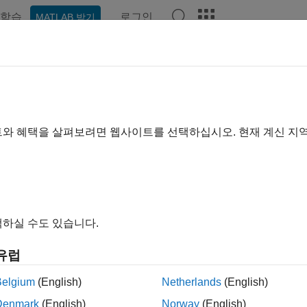
학습
로그인
MATLAB 받기
예제
함수
블록
앱
비디오
Answers
트와 혜택을 살펴보려면 웹사이트를 선택하십시오. 현재 계신 지
이 페이지가 얼마나 도움이 되었
하실 수도 있습니다.
유럽
Belgium
(English)
Netherlands
(English)
Denmark
(English)
Norway
(English)