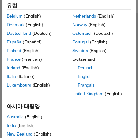
유럽
Belgium
(English)
Netherlands
(English)
신뢰 센터
등록 상표
개인정보 취급방침
불법 복제 방지
Denmark
(English)
Norway
(English)
애플리케이션 상태
문의하기
Deutschland
(Deutsch)
Österreich
(Deutsch)
© 1994-2026 The MathWorks, Inc.
España
(Español)
Portugal
(English)
Finland
(English)
Sweden
(English)
웹사이트 
France
(Français)
Switzerland
한국
Ireland
(English)
Deutsch
Italia
(Italiano)
English
Luxembourg
(English)
Français
United Kingdom
(English)
아시아 태평양
Australia
(English)
India
(English)
New Zealand
(English)