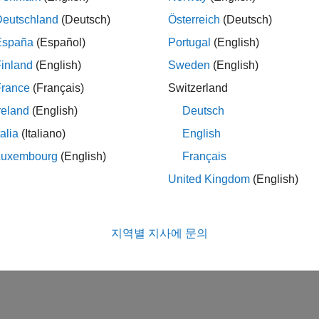
Deutschland
(Deutsch)
Österreich
(Deutsch)
España
(Español)
Portugal
(English)
inland
(English)
Sweden
(English)
France
(Français)
Switzerland
reland
(English)
Deutsch
talia
(Italiano)
English
Luxembourg
(English)
Français
United Kingdom
(English)
지역별 지사에 문의