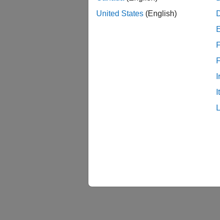
United States
(English)
F
I
I