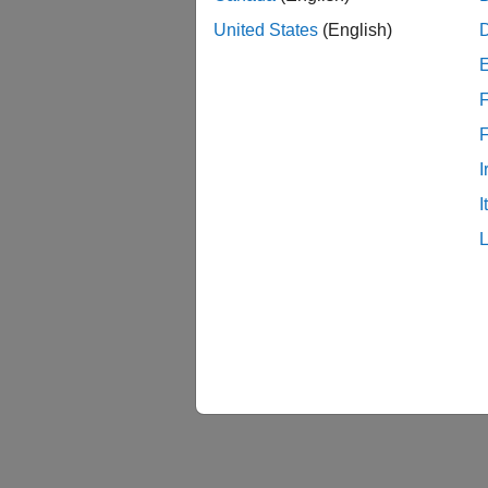
United States
(English)
F
I
I