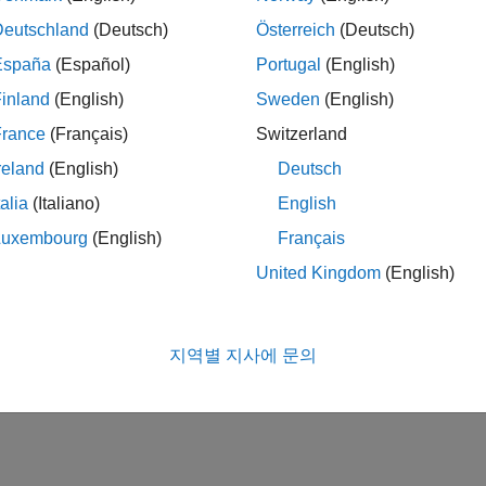
Deutschland
(Deutsch)
Österreich
(Deutsch)
España
(Español)
Portugal
(English)
inland
(English)
Sweden
(English)
France
(Français)
Switzerland
reland
(English)
Deutsch
talia
(Italiano)
English
Luxembourg
(English)
Français
United Kingdom
(English)
지역별 지사에 문의