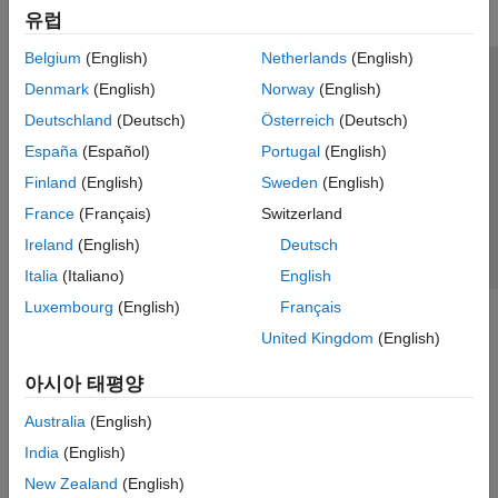
유럽
Belgium
(English)
Netherlands
(English)
신뢰 센터
등록 상표
개인정보 취급방침
불법 복제 방지
Denmark
(English)
Norway
(English)
애플리케이션 상태
문의하기
Deutschland
(Deutsch)
Österreich
(Deutsch)
© 1994-2026 The MathWorks, Inc.
España
(Español)
Portugal
(English)
Finland
(English)
Sweden
(English)
웹사이트 
France
(Français)
Switzerland
한국
Ireland
(English)
Deutsch
Italia
(Italiano)
English
Luxembourg
(English)
Français
United Kingdom
(English)
아시아 태평양
Australia
(English)
India
(English)
New Zealand
(English)