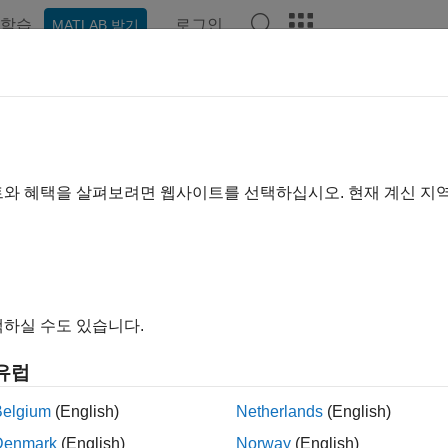
학습
로그인
MATLAB 받기
예제
함수
블록
앱
비디오
Answers
트와 혜택을 살펴보려면 웹사이트를 선택하십시오. 현재 계신 지
이 페이지가 얼마나 도움이 되었
하실 수도 있습니다.
유럽
Belgium
(English)
Netherlands
(English)
Denmark
(English)
Norway
(English)