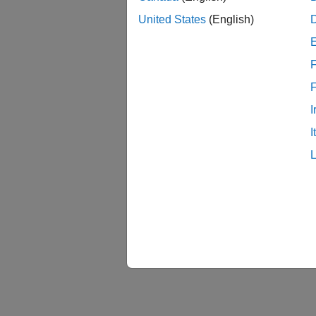
United States
(English)
F
I
I