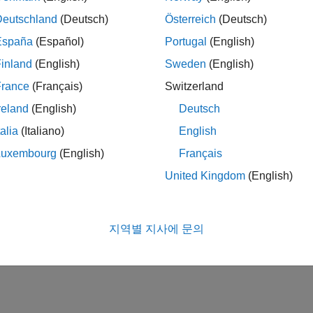
Deutschland
(Deutsch)
Österreich
(Deutsch)
España
(Español)
Portugal
(English)
inland
(English)
Sweden
(English)
France
(Français)
Switzerland
reland
(English)
Deutsch
talia
(Italiano)
English
Luxembourg
(English)
Français
United Kingdom
(English)
지역별 지사에 문의