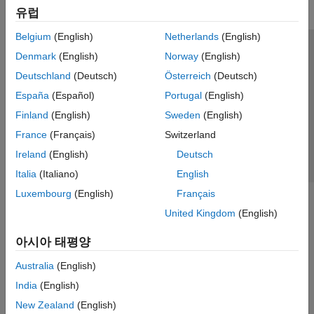
유럽
Belgium
(English)
Netherlands
(English)
신뢰 센터
등록 상표
개인정보 취급방침
불법 복제 방지
Denmark
(English)
Norway
(English)
애플리케이션 상태
문의하기
Deutschland
(Deutsch)
Österreich
(Deutsch)
© 1994-2026 The MathWorks, Inc.
España
(Español)
Portugal
(English)
Finland
(English)
Sweden
(English)
웹사이트 
France
(Français)
Switzerland
한국
Ireland
(English)
Deutsch
Italia
(Italiano)
English
Luxembourg
(English)
Français
United Kingdom
(English)
아시아 태평양
Australia
(English)
India
(English)
New Zealand
(English)