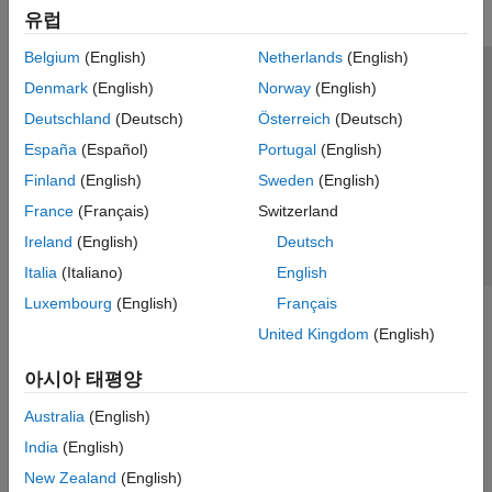
유럽
Belgium
(English)
Netherlands
(English)
신뢰 센터
등록 상표
개인정보 취급방침
불법 복제 방지
Denmark
(English)
Norway
(English)
애플리케이션 상태
문의하기
Deutschland
(Deutsch)
Österreich
(Deutsch)
© 1994-2026 The MathWorks, Inc.
España
(Español)
Portugal
(English)
Finland
(English)
Sweden
(English)
웹사이트 
France
(Français)
Switzerland
한국
Ireland
(English)
Deutsch
Italia
(Italiano)
English
Luxembourg
(English)
Français
United Kingdom
(English)
아시아 태평양
Australia
(English)
India
(English)
New Zealand
(English)