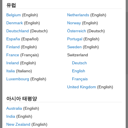
유럽
Belgium
(English)
Netherlands
(English)
신뢰 센터
등록 상표
개인정보 취급방침
불법 복제 방지
Denmark
(English)
Norway
(English)
애플리케이션 상태
문의하기
Deutschland
(Deutsch)
Österreich
(Deutsch)
© 1994-2026 The MathWorks, Inc.
España
(Español)
Portugal
(English)
Finland
(English)
Sweden
(English)
웹사이트 
France
(Français)
Switzerland
한국
Ireland
(English)
Deutsch
Italia
(Italiano)
English
Luxembourg
(English)
Français
United Kingdom
(English)
아시아 태평양
Australia
(English)
India
(English)
New Zealand
(English)