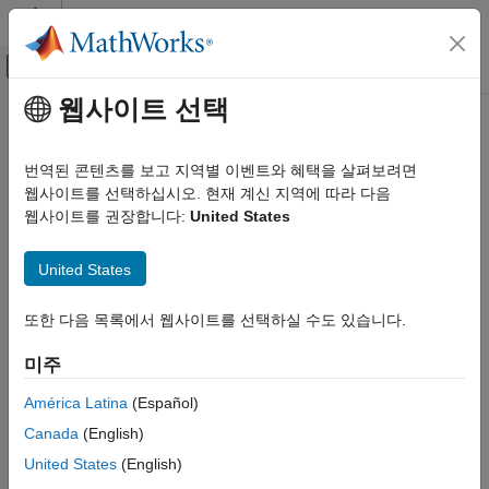
콘텐츠로 바로 가기
MATLAB 도움말 센터
오프캔버스 탐색 메뉴 토글
주요 콘텐츠
웹사이트 선택
문서 홈
Robotics and Autonomous Systems
번역된 콘텐츠를 보고 지역별 이벤트와 혜택을 살펴보려면
Aerospace and Defense
웹사이트를 선택하십시오. 현재 계신 지역에 따라 다음
Automotive
웹사이트를 권장합니다:
United States
How useful was this information?
United States
또한 다음 목록에서 웹사이트를 선택하실 수도 있습니다.
미주
América Latina
(Español)
Canada
(English)
United States
(English)