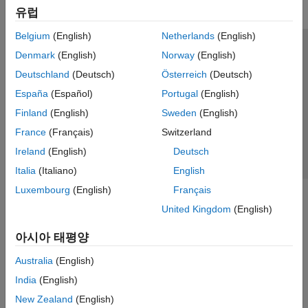
유럽
Belgium
(English)
Netherlands
(English)
신뢰 센터
등록 상표
개인정보 취급방침
불법 복제 방지
Denmark
(English)
Norway
(English)
애플리케이션 상태
문의하기
Deutschland
(Deutsch)
Österreich
(Deutsch)
© 1994-2026 The MathWorks, Inc.
España
(Español)
Portugal
(English)
Finland
(English)
Sweden
(English)
웹사이트 
France
(Français)
Switzerland
한국
Ireland
(English)
Deutsch
Italia
(Italiano)
English
Luxembourg
(English)
Français
United Kingdom
(English)
아시아 태평양
Australia
(English)
India
(English)
New Zealand
(English)