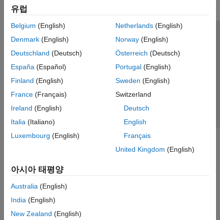
유럽
Belgium
(English)
Netherlands
(English)
신뢰 센터
등록 상표
개인정보 취급방침
불법 복제 방지
Denmark
(English)
Norway
(English)
애플리케이션 상태
문의하기
Deutschland
(Deutsch)
Österreich
(Deutsch)
© 1994-2026 The MathWorks, Inc.
España
(Español)
Portugal
(English)
Finland
(English)
Sweden
(English)
웹사이트 
France
(Français)
Switzerland
한국
Ireland
(English)
Deutsch
Italia
(Italiano)
English
Luxembourg
(English)
Français
United Kingdom
(English)
아시아 태평양
Australia
(English)
India
(English)
New Zealand
(English)