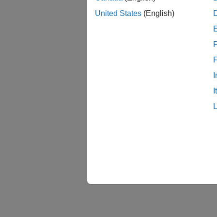
United States
(English)
F
I
I