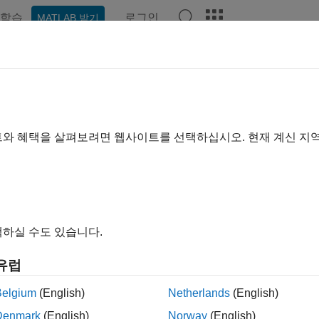
학습
로그인
MATLAB 받기
예제
함수
블록
앱
비디오
Answers
트와 혜택을 살펴보려면 웹사이트를 선택하십시오. 현재 계신 지
이 페이지가 얼마나 도움이 되었
하실 수도 있습니다.
유럽
Belgium
(English)
Netherlands
(English)
Denmark
(English)
Norway
(English)