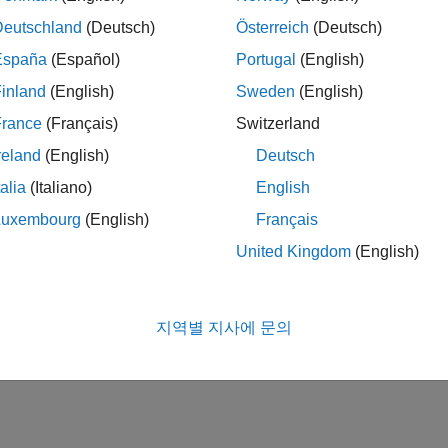
Deutschland
(Deutsch)
Österreich
(Deutsch)
España
(Español)
Portugal
(English)
inland
(English)
Sweden
(English)
France
(Français)
Switzerland
reland
(English)
Deutsch
talia
(Italiano)
English
Luxembourg
(English)
Français
United Kingdom
(English)
지역별 지사에 문의