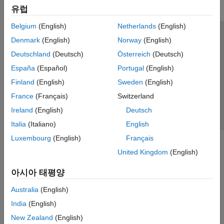
유럽
Belgium
(English)
Netherlands
(English)
신뢰 센터
등록 상표
개인정보 취급방침
불법 복제 방지
Denmark
(English)
Norway
(English)
애플리케이션 상태
문의하기
Deutschland
(Deutsch)
Österreich
(Deutsch)
© 1994-2026 The MathWorks, Inc.
España
(Español)
Portugal
(English)
Finland
(English)
Sweden
(English)
웹사이트 
France
(Français)
Switzerland
한국
Ireland
(English)
Deutsch
Italia
(Italiano)
English
Luxembourg
(English)
Français
United Kingdom
(English)
아시아 태평양
Australia
(English)
India
(English)
New Zealand
(English)