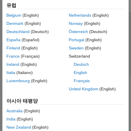
유럽
리포팅 및 데이터베이스 액세스
시스템 공학
Belgium
(English)
Netherlands
(English)
코드 생성
신뢰 센터
등록 상표
개인정보 취급방침
불법 복제 방지
Denmark
(English)
Norway
(English)
애플리케이션 배포
애플리케이션 상태
문의하기
Deutschland
(Deutsch)
Österreich
(Deutsch)
검증 및 확인(V&V), 테스트
© 1994-2026 The MathWorks, Inc.
España
(Español)
Portugal
(English)
클라우드 기능
교육 및 학습
Finland
(English)
Sweden
(English)
웹사이트 
France
(Français)
Switzerland
한국
응용 분야
Ireland
(English)
Deutsch
AI 및 통계학
Italia
(Italiano)
English
수학 및 최적화
신호 처리
Luxembourg
(English)
Français
영상 처리 및 컴퓨터 비전
United Kingdom
(English)
제어 시스템
아시아 태평양
테스트 및 계측(T&M)
RF 및 혼성 신호
Australia
(English)
무선 통신
India
(English)
레이다
New Zealand
(English)
로보틱스 및 자율 시스템