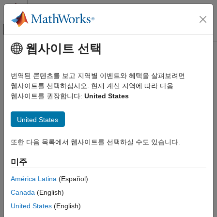
콘텐츠로 바로 가기
MATLAB 도움말 센터
오프캔버스 탐색 메뉴 토글
주요 콘텐츠
웹사이트 선택
문서 홈
카테고리
번역된 콘텐츠를 보고 지역별 이벤트와 혜택을 살펴보려면
MATLAB 사용
웹사이트를 선택하십시오. 현재 계신 지역에 따라 다음
이 페이지가 얼마나 도움이 되었습니까?
MATLAB
웹사이트를 권장합니다:
United States
MATLAB Copilot
United States
Simulink 사용
Simulink
또한 다음 목록에서 웹사이트를 선택하실 수도 있습니다.
Simulink Copilot
물리 모델링
미주
이벤트 기반 모델링
América Latina
(Español)
실시간 시뮬레이션 및 테스트
Canada
(English)
워크플로
United States
(English)
병렬 연산