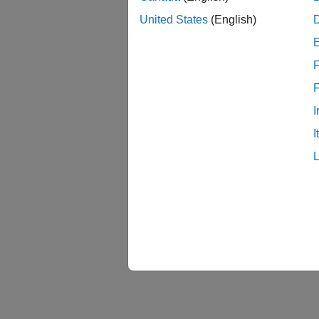
United States
(English)
F
I
I