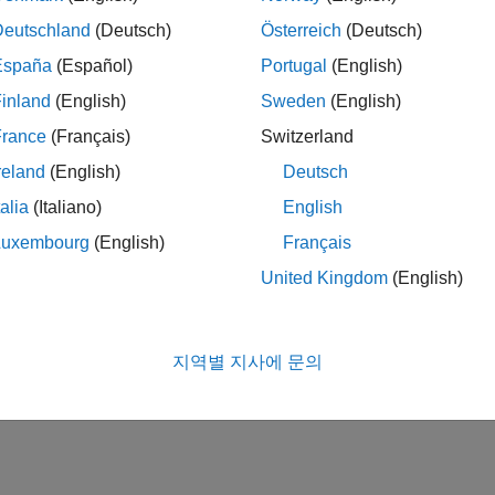
Deutschland
(Deutsch)
Österreich
(Deutsch)
España
(Español)
Portugal
(English)
inland
(English)
Sweden
(English)
France
(Français)
Switzerland
reland
(English)
Deutsch
talia
(Italiano)
English
Luxembourg
(English)
Français
United Kingdom
(English)
지역별 지사에 문의