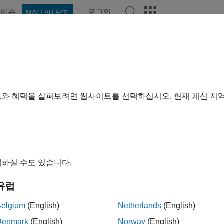
학습
로그인
MATLAB 받기
예제
함수
블록
앱
비디오
Answers
트와 혜택을 살펴보려면 웹사이트를 선택하십시오. 현재 계신 지
이 페이지가 얼마나 도움이 되었
하실 수도 있습니다.
유럽
Belgium
(English)
Netherlands
(English)
Denmark
(English)
Norway
(English)