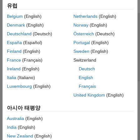
유럽
Belgium
(English)
Netherlands
(English)
신뢰 센터
등록 상표
개인정보 취급방침
불법 복제 방지
Denmark
(English)
Norway
(English)
애플리케이션 상태
문의하기
Deutschland
(Deutsch)
Österreich
(Deutsch)
© 1994-2026 The MathWorks, Inc.
España
(Español)
Portugal
(English)
Finland
(English)
Sweden
(English)
웹사이트 
France
(Français)
Switzerland
한국
Ireland
(English)
Deutsch
Italia
(Italiano)
English
Luxembourg
(English)
Français
United Kingdom
(English)
아시아 태평양
Australia
(English)
India
(English)
New Zealand
(English)