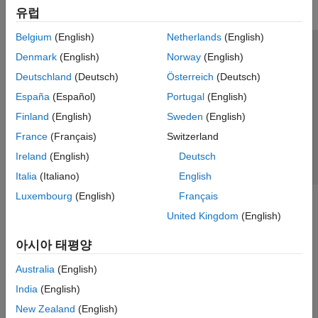
유럽
Belgium
(English)
Netherlands
(English)
신뢰 센터
등록 상표
개인정보 취급방침
불법 복제 방지
Denmark
(English)
Norway
(English)
애플리케이션 상태
문의하기
Deutschland
(Deutsch)
Österreich
(Deutsch)
© 1994-2026 The MathWorks, Inc.
España
(Español)
Portugal
(English)
Finland
(English)
Sweden
(English)
웹사이트 
France
(Français)
Switzerland
한국
Ireland
(English)
Deutsch
Italia
(Italiano)
English
Luxembourg
(English)
Français
United Kingdom
(English)
아시아 태평양
Australia
(English)
India
(English)
New Zealand
(English)