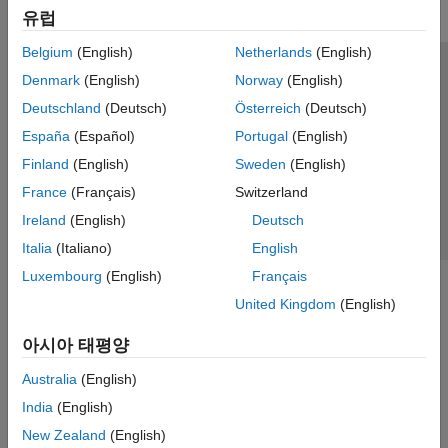
유럽
Belgium
(English)
Netherlands
(English)
신뢰 센터
등록 상표
개인정보 취급방침
불법 복제 방지
Denmark
(English)
Norway
(English)
애플리케이션 상태
문의하기
Deutschland
(Deutsch)
Österreich
(Deutsch)
© 1994-2026 The MathWorks, Inc.
España
(Español)
Portugal
(English)
Finland
(English)
Sweden
(English)
웹사이트 
France
(Français)
Switzerland
한국
Ireland
(English)
Deutsch
Italia
(Italiano)
English
Luxembourg
(English)
Français
United Kingdom
(English)
아시아 태평양
Australia
(English)
India
(English)
New Zealand
(English)