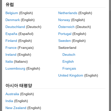
유럽
Belgium
(English)
Netherlands
(English)
신뢰 센터
등록 상표
개인정보 취급방침
불법 복제 방지
Denmark
(English)
Norway
(English)
애플리케이션 상태
문의하기
Deutschland
(Deutsch)
Österreich
(Deutsch)
© 1994-2026 The MathWorks, Inc.
España
(Español)
Portugal
(English)
Finland
(English)
Sweden
(English)
웹사이트 
France
(Français)
Switzerland
한국
Ireland
(English)
Deutsch
Italia
(Italiano)
English
Luxembourg
(English)
Français
United Kingdom
(English)
아시아 태평양
Australia
(English)
India
(English)
New Zealand
(English)