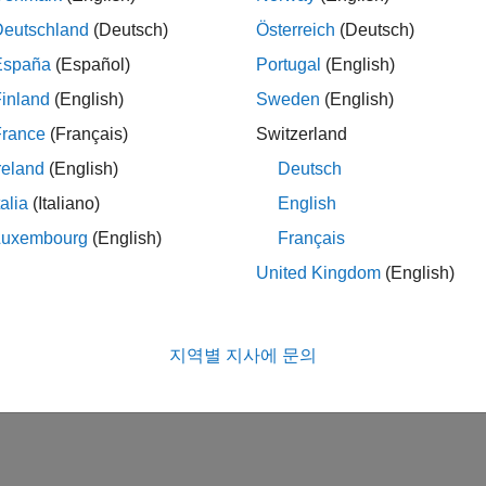
Deutschland
(Deutsch)
Österreich
(Deutsch)
España
(Español)
Portugal
(English)
inland
(English)
Sweden
(English)
France
(Français)
Switzerland
reland
(English)
Deutsch
talia
(Italiano)
English
Luxembourg
(English)
Français
United Kingdom
(English)
지역별 지사에 문의