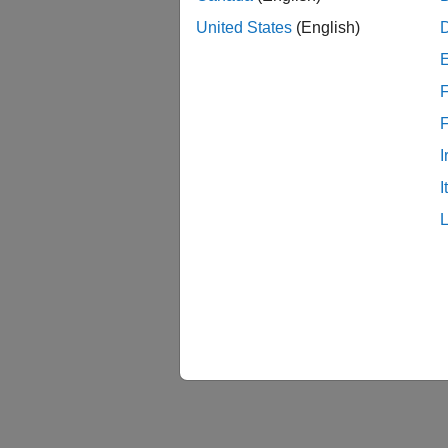
United States
(English)
F
I
I