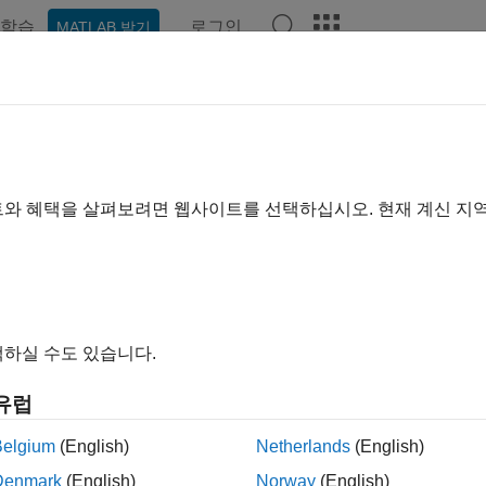
학습
로그인
MATLAB 받기
예제
함수
블록
앱
비디오
Answers
트와 혜택을 살펴보려면 웹사이트를 선택하십시오. 현재 계신 지
이 페이지가 얼마나 도움이 되었
하실 수도 있습니다.
유럽
Belgium
(English)
Netherlands
(English)
Denmark
(English)
Norway
(English)