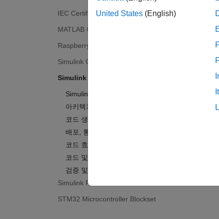
IEC Certification Kit
United States
(English)
MATLAB Coder
F
Raspberry Pi Blockset
Simulink Code Inspector
I
Simulink Coder
I
Simulink Coder 시작하기
아키텍처 및 컴포넌트 설계
코드 생성
배포, 통합 및 지원되는 하드웨어
코드 효율성
코드 및 툴 사용자 지정
검증 및 테스트
Simulink PLC Coder
STM32 Microcontroller Blockset