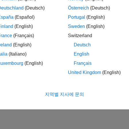
Deutschland
(Deutsch)
Österreich
(Deutsch)
España
(Español)
Portugal
(English)
inland
(English)
Sweden
(English)
France
(Français)
Switzerland
reland
(English)
Deutsch
talia
(Italiano)
English
Luxembourg
(English)
Français
United Kingdom
(English)
지역별 지사에 문의