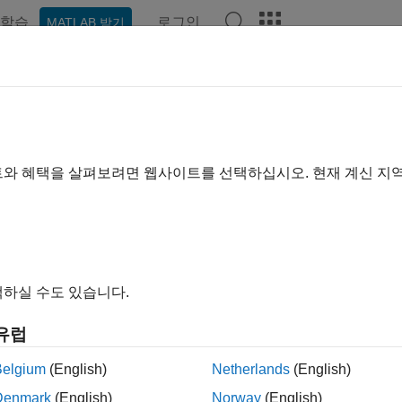
학습
로그인
MATLAB 받기
예제
함수
블록
모델 설정
앱
비디오
Answers
트와 혜택을 살펴보려면 웹사이트를 선택하십시오. 현재 계신 지
이 페이지가 얼마나 도움이 되었
하실 수도 있습니다.
유럽
Belgium
(English)
Netherlands
(English)
Denmark
(English)
Norway
(English)