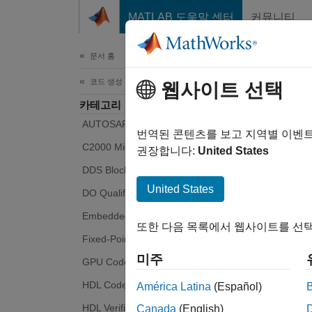
콘텐츠로 바로 가기
MATLAB 도움말 센터
커뮤니티
문서
문서 홈
코드 생성
웹사이트 선택
카테고리
AUTOSAR Blockset
번역된 콘텐츠를 보고 지역별 이벤
C2000 Microcontroller Blockset
권장합니다:
United States
DDS Blockset
United States
DO Qualification Kit
Embedded Coder
또한 다음 목록에서 웹사이트를 선택
Fixed-Point Designer
미주
GPU Coder
HDL Coder
América Latina
(Español)
HDL Verifier
Canada
(English)