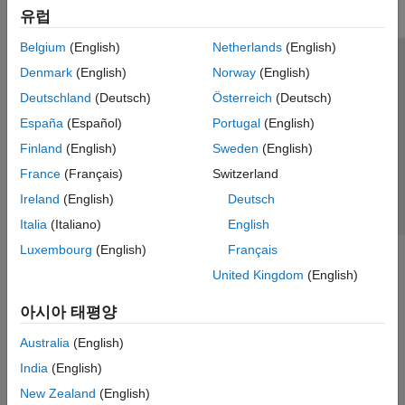
유럽
Belgium
(English)
Netherlands
(English)
신뢰 센터
등록 상표
개인정보 취급방침
불법 복제 방지
Denmark
(English)
Norway
(English)
애플리케이션 상태
문의하기
Deutschland
(Deutsch)
Österreich
(Deutsch)
© 1994-2026 The MathWorks, Inc.
España
(Español)
Portugal
(English)
Finland
(English)
Sweden
(English)
웹사이트 
France
(Français)
Switzerland
한국
Ireland
(English)
Deutsch
Italia
(Italiano)
English
Luxembourg
(English)
Français
United Kingdom
(English)
아시아 태평양
Australia
(English)
India
(English)
New Zealand
(English)