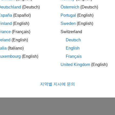
Deutschland
(Deutsch)
Österreich
(Deutsch)
España
(Español)
Portugal
(English)
inland
(English)
Sweden
(English)
France
(Français)
Switzerland
reland
(English)
Deutsch
talia
(Italiano)
English
Luxembourg
(English)
Français
United Kingdom
(English)
지역별 지사에 문의