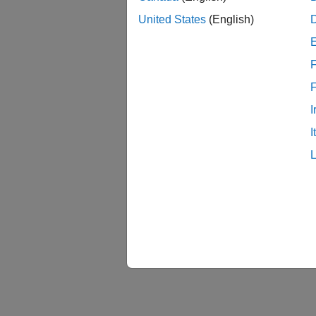
United States
(English)
F
I
I