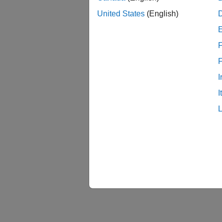
United States
(English)
F
I
I