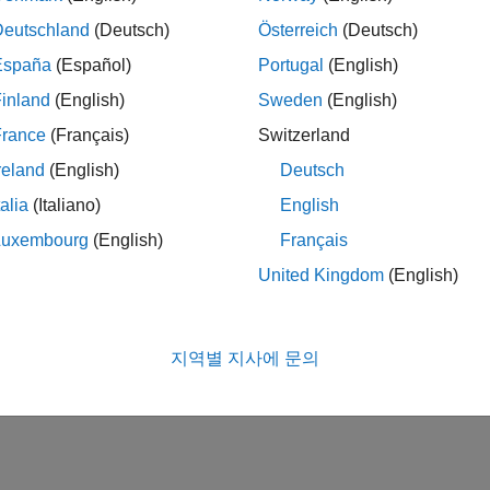
Deutschland
(Deutsch)
Österreich
(Deutsch)
España
(Español)
Portugal
(English)
inland
(English)
Sweden
(English)
France
(Français)
Switzerland
reland
(English)
Deutsch
talia
(Italiano)
English
Luxembourg
(English)
Français
United Kingdom
(English)
지역별 지사에 문의