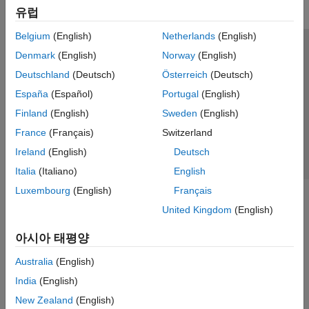
유럽
Belgium
(English)
Netherlands
(English)
신뢰 센터
등록 상표
개인정보 취급방침
불법 복제 방지
Denmark
(English)
Norway
(English)
애플리케이션 상태
문의하기
Deutschland
(Deutsch)
Österreich
(Deutsch)
© 1994-2026 The MathWorks, Inc.
España
(Español)
Portugal
(English)
Finland
(English)
Sweden
(English)
웹사이트 
France
(Français)
Switzerland
한국
Ireland
(English)
Deutsch
Italia
(Italiano)
English
Luxembourg
(English)
Français
United Kingdom
(English)
아시아 태평양
Australia
(English)
India
(English)
New Zealand
(English)