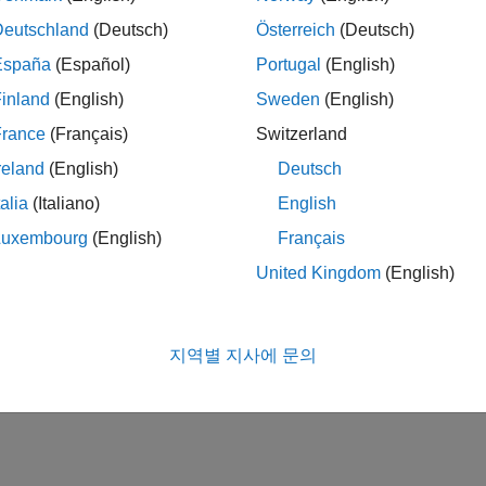
Deutschland
(Deutsch)
Österreich
(Deutsch)
España
(Español)
Portugal
(English)
inland
(English)
Sweden
(English)
France
(Français)
Switzerland
reland
(English)
Deutsch
talia
(Italiano)
English
Luxembourg
(English)
Français
United Kingdom
(English)
지역별 지사에 문의