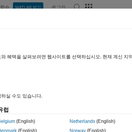
학습
로그인
MATLAB 받기
ation
Examples
Functions
Apps
Videos
Answer
트와 혜택을 살펴보려면 웹사이트를 선택하십시오. 현재 계신 지
How useful was this informa
하실 수도 있습니다.
유럽
Belgium
(English)
Netherlands
(English)
Denmark
(English)
Norway
(English)