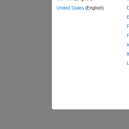
United States
(English)
F
I
I