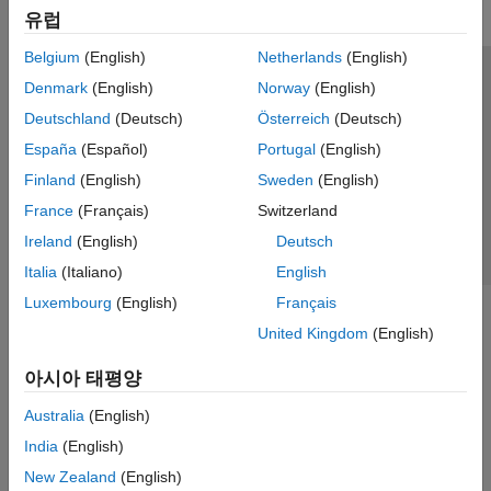
유럽
Belgium
(English)
Netherlands
(English)
신뢰 센터
등록 상표
개인정보 취급방침
불법 복제 방지
Denmark
(English)
Norway
(English)
애플리케이션 상태
문의하기
Deutschland
(Deutsch)
Österreich
(Deutsch)
© 1994-2026 The MathWorks, Inc.
España
(Español)
Portugal
(English)
Finland
(English)
Sweden
(English)
웹사이트 
France
(Français)
Switzerland
한국
Ireland
(English)
Deutsch
Italia
(Italiano)
English
Luxembourg
(English)
Français
United Kingdom
(English)
아시아 태평양
Australia
(English)
India
(English)
New Zealand
(English)