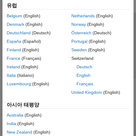
유럽
Belgium
(English)
Netherlands
(English)
신뢰 센터
등록 상표
개인정보 취급방침
불법 복제 방지
Denmark
(English)
Norway
(English)
애플리케이션 상태
문의하기
Deutschland
(Deutsch)
Österreich
(Deutsch)
© 1994-2026 The MathWorks, Inc.
España
(Español)
Portugal
(English)
Finland
(English)
Sweden
(English)
웹사이트 
France
(Français)
Switzerland
한국
Ireland
(English)
Deutsch
Italia
(Italiano)
English
Luxembourg
(English)
Français
United Kingdom
(English)
아시아 태평양
Australia
(English)
India
(English)
New Zealand
(English)