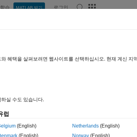
학습
로그인
MATLAB 받기
예제
함수
블록
앱
비디오
Answers
트와 혜택을 살펴보려면 웹사이트를 선택하십시오. 현재 계신 지
이 페이지가 얼마나 도움이 되었
하실 수도 있습니다.
유럽
Belgium
(English)
Netherlands
(English)
Denmark
(English)
Norway
(English)