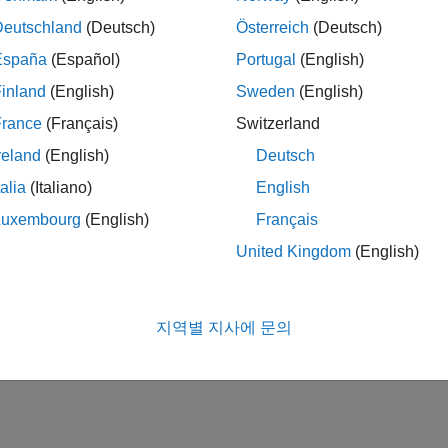
Deutschland
(Deutsch)
Österreich
(Deutsch)
España
(Español)
Portugal
(English)
inland
(English)
Sweden
(English)
France
(Français)
Switzerland
reland
(English)
Deutsch
talia
(Italiano)
English
Luxembourg
(English)
Français
United Kingdom
(English)
지역별 지사에 문의