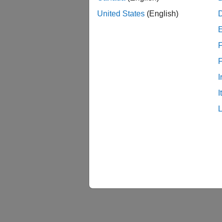
United States
(English)
F
I
I