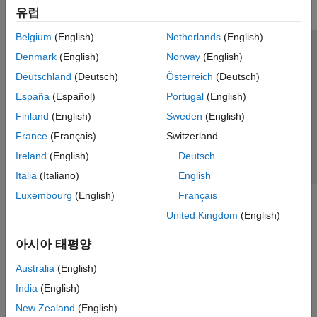
유럽
Belgium
(English)
Netherlands
(English)
신뢰 센터
등록 상표
개인정보 취급방침
불법 복제 방지
Denmark
(English)
Norway
(English)
애플리케이션 상태
문의하기
Deutschland
(Deutsch)
Österreich
(Deutsch)
© 1994-2026 The MathWorks, Inc.
España
(Español)
Portugal
(English)
Finland
(English)
Sweden
(English)
웹사이트 
France
(Français)
Switzerland
한국
Ireland
(English)
Deutsch
Italia
(Italiano)
English
Luxembourg
(English)
Français
United Kingdom
(English)
아시아 태평양
Australia
(English)
India
(English)
New Zealand
(English)