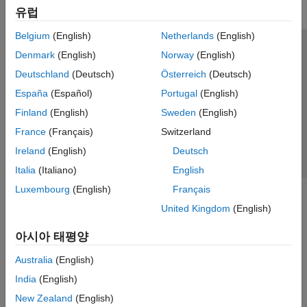
Sensor Fusion and Tracking Toolbox
유럽
Belgium
(English)
Netherlands
(English)
신뢰 센터
등록 상표
개인정보 취급방침
불법 복제 방지
Denmark
(English)
Norway
(English)
애플리케이션 상태
문의하기
Deutschland
(Deutsch)
Österreich
(Deutsch)
© 1994-2026 The MathWorks, Inc.
España
(Español)
Portugal
(English)
Finland
(English)
Sweden
(English)
웹사이트 
France
(Français)
Switzerland
한국
Ireland
(English)
Deutsch
Italia
(Italiano)
English
Luxembourg
(English)
Français
United Kingdom
(English)
아시아 태평양
Australia
(English)
India
(English)
New Zealand
(English)