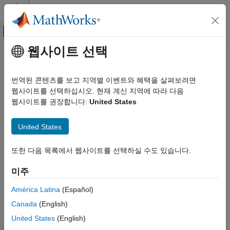
콘텐츠로 바로 가기
MATLAB 도움말 센터
오프캔버스 탐색 메뉴 토글
주요 콘텐츠
웹사이트 선택
문서 홈
레이다
번역된 콘텐츠를 보고 지역별 이벤트와 혜택을 살펴보려면
카테고리
웹사이트를 선택하십시오. 현재 계신 지역에 따라 다음
웹사이트를 권장합니다:
United States
Mapping Toolbox
이 페이지가 얼마나 도움이 되었습니까?
Phased Array System Toolbox
United States
Phased Array System Toolbox 시작하기
응용 분야
또한 다음 목록에서 웹사이트를 선택하실 수도 있습니다.
위상 배열 설계 및 분석
빔포밍 및 도래각 추정
미주
검출, 거리 및 도플러 추정
América Latina
(Español)
파형 설계 및 신호 합성
Canada
(English)
알고리즘 가속화 및 코드 생성
United States
(English)
Radar Toolbox