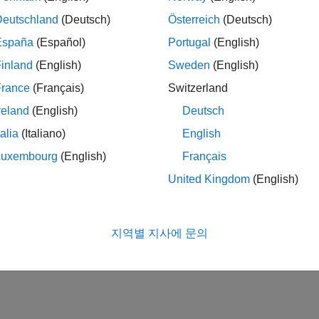
Deutschland
(Deutsch)
Österreich
(Deutsch)
España
(Español)
Portugal
(English)
inland
(English)
Sweden
(English)
France
(Français)
Switzerland
reland
(English)
Deutsch
talia
(Italiano)
English
Luxembourg
(English)
Français
United Kingdom
(English)
지역별 지사에 문의