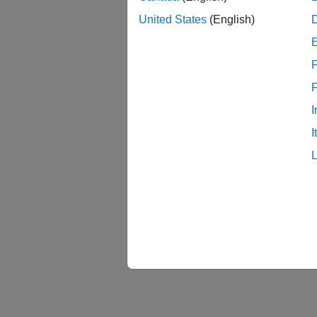
United States
(English)
F
I
I