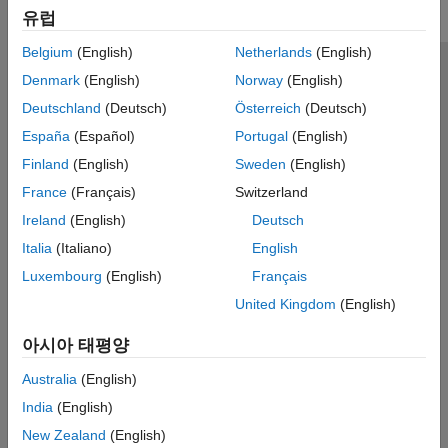
유럽
Belgium
(English)
Netherlands
(English)
신뢰 센터
등록 상표
개인정보 취급방침
불법 복제 방지
Denmark
(English)
Norway
(English)
애플리케이션 상태
문의하기
Deutschland
(Deutsch)
Österreich
(Deutsch)
© 1994-2026 The MathWorks, Inc.
España
(Español)
Portugal
(English)
Finland
(English)
Sweden
(English)
웹사이트 
France
(Français)
Switzerland
한국
Ireland
(English)
Deutsch
Italia
(Italiano)
English
Luxembourg
(English)
Français
United Kingdom
(English)
아시아 태평양
Australia
(English)
India
(English)
New Zealand
(English)