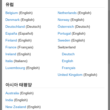
유럽
Belgium
(English)
Netherlands
(English)
신뢰 센터
등록 상표
개인정보 취급방침
불법 복제 방지
Denmark
(English)
Norway
(English)
애플리케이션 상태
문의하기
Deutschland
(Deutsch)
Österreich
(Deutsch)
© 1994-2026 The MathWorks, Inc.
España
(Español)
Portugal
(English)
Finland
(English)
Sweden
(English)
웹사이트 
France
(Français)
Switzerland
한국
Ireland
(English)
Deutsch
Italia
(Italiano)
English
Luxembourg
(English)
Français
United Kingdom
(English)
아시아 태평양
Australia
(English)
India
(English)
New Zealand
(English)