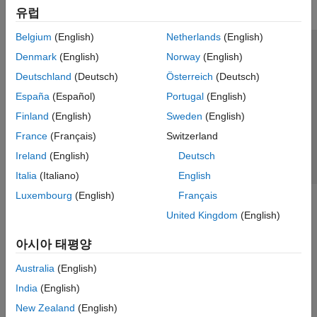
유럽
Belgium
(English)
Netherlands
(English)
신뢰 센터
등록 상표
개인정보 취급방침
불법 복제 방지
Denmark
(English)
Norway
(English)
애플리케이션 상태
문의하기
Deutschland
(Deutsch)
Österreich
(Deutsch)
© 1994-2026 The MathWorks, Inc.
España
(Español)
Portugal
(English)
Finland
(English)
Sweden
(English)
웹사이트 
France
(Français)
Switzerland
한국
Ireland
(English)
Deutsch
Italia
(Italiano)
English
Luxembourg
(English)
Français
United Kingdom
(English)
아시아 태평양
Australia
(English)
India
(English)
New Zealand
(English)