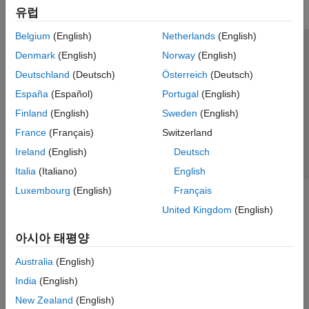
유럽
Belgium
(English)
Netherlands
(English)
신뢰 센터
등록 상표
개인정보 취급방침
불법 복제 방지
Denmark
(English)
Norway
(English)
애플리케이션 상태
문의하기
Deutschland
(Deutsch)
Österreich
(Deutsch)
© 1994-2026 The MathWorks, Inc.
España
(Español)
Portugal
(English)
Finland
(English)
Sweden
(English)
웹사이트 
France
(Français)
Switzerland
한국
Ireland
(English)
Deutsch
Italia
(Italiano)
English
Luxembourg
(English)
Français
United Kingdom
(English)
아시아 태평양
Australia
(English)
India
(English)
New Zealand
(English)