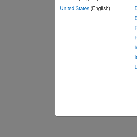
United States
(English)
F
I
I