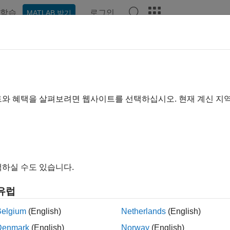
학습
로그인
MATLAB 받기
예제
함수
블록
앱
비디오
Answers
트와 혜택을 살펴보려면 웹사이트를 선택하십시오. 현재 계신 지
이 페이지가 얼마나 도움이 되었
하실 수도 있습니다.
유럽
Belgium
(English)
Netherlands
(English)
Denmark
(English)
Norway
(English)