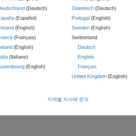
Deutschland
(Deutsch)
Österreich
(Deutsch)
España
(Español)
Portugal
(English)
inland
(English)
Sweden
(English)
France
(Français)
Switzerland
reland
(English)
Deutsch
talia
(Italiano)
English
Luxembourg
(English)
Français
United Kingdom
(English)
지역별 지사에 문의