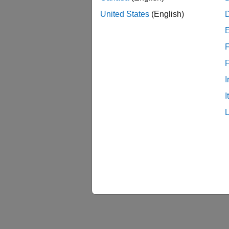
United States
(English)
F
I
I