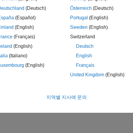
Deutschland
(Deutsch)
Österreich
(Deutsch)
España
(Español)
Portugal
(English)
inland
(English)
Sweden
(English)
France
(Français)
Switzerland
reland
(English)
Deutsch
talia
(Italiano)
English
Luxembourg
(English)
Français
United Kingdom
(English)
지역별 지사에 문의