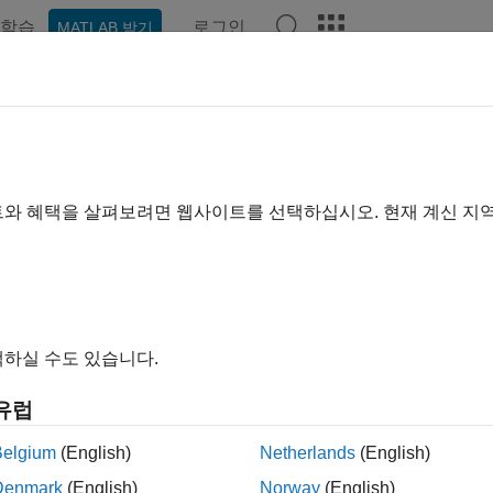
학습
로그인
MATLAB 받기
예제
함수
블록
앱
비디오
Answers
트와 혜택을 살펴보려면 웹사이트를 선택하십시오. 현재 계신 지
이 페이지가 얼마나 도움이 되었
하실 수도 있습니다.
유럽
Belgium
(English)
Netherlands
(English)
Denmark
(English)
Norway
(English)